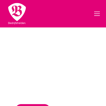
Verandering
begint met doen!
Bij Bedrijfshelden leert jouw team door te
doen! Praktisch in aanpak, sterk in verbinding en
altijd met plezier. Het effect zie je meteen: ander
gedrag, betere samenwerking, blijvend resultaat en
in een zeer korte tijd.