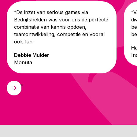
“De inzet van serious games via
“V
Bedrijfshelden was voor ons de perfecte
di
combinatie van kennis opdoen,
be
teamontwikkeling, competitie en vooral
be
ook fun”
Ha
Debbie Mulder
In
Monuta