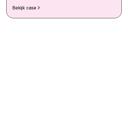
Bekijk case
Waarom gebruiken
wij spel?
Ervaren en doen is de meest doeltreffende manier
om iets nieuws te leren of veranderingen te
omarmen. Spel is daarom hét middel om jouw
(team)doel te bereiken.