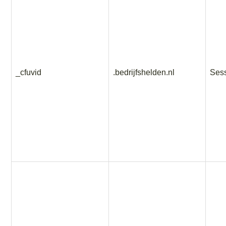
_cfuvid
.bedrijfshelden.nl
Ses