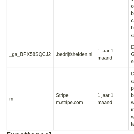
o
b
c
b
a
D
1 jaar 1
_ga_BPX58SQCJ2
.bedrijfshelden.nl
G
maand
s
D
a
p
Stripe
1 jaar 1
b
m
m.stripe.com
maand
w
i
w
l