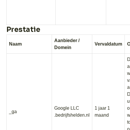
Prestatie
Aanbieder /
Naam
Vervaldatum
O
Domein
D
a
w
v
a
D
u
Google LLC
1 jaar 1
o
_ga
.bedrijfshelden.nl
maand
w
t
o