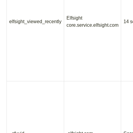
Elfsight
elfsight_viewed_recently
14 
core.service.elfsight.com