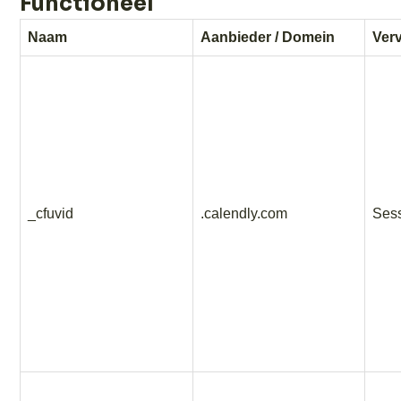
Functioneel
Naam
Aanbieder / Domein
Ver
_cfuvid
.calendly.com
Ses